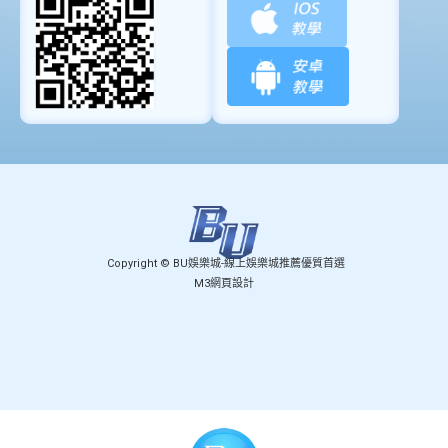
Copyright ©
BU娛樂城
-線上娛樂城推薦優質首選
M3網頁設計