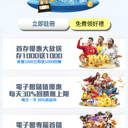
立即註冊
免費領好禮